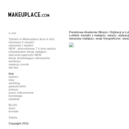
Prestiżowa Akademia Wizażu i Stylizacji w Lubl
o nas
Lublinie ,kształci z makijażu ,wizażu ,styliz
warsztaty makijażu, sesje fotograficzne, wiza
Tydzień w Makeuplace (kurs 4 dni)
warsztaty II stopień
warsztaty I stopień
NEW - jednodniowy 7 h kurs wizażu
indywidualne lekcje makijażu
wieczorki piękności NEW
lekcje doszkalające wizażystów
terminarz
makeup cennik
dla firm
foto
fashion
miss
wedding
gwiazdozbiór
pokazy
prace zaliczeniowe
backstage
wywiady
BLOG
team
kontakt
Zapisy
Copyright 2011