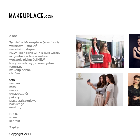
o nas
Tydzień w Makeuplace (kurs 4 dni)
warsztaty II stopień
warsztaty I stopień
NEW - jednodniowy 7 h kurs wizażu
indywidualne lekcje makijażu
wieczorki piękności NEW
lekcje doszkalające wizażystów
terminarz
makeup cennik
dla firm
foto
fashion
miss
wedding
gwiazdozbiór
pokazy
prace zaliczeniowe
backstage
wywiady
BLOG
team
kontakt
Zapisy
Copyright 2011